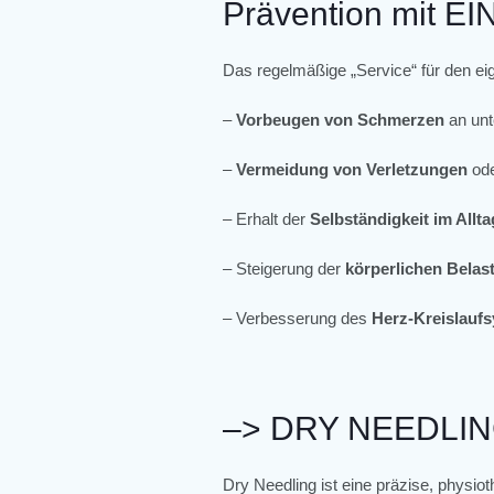
Prävention mit 
Das regelmäßige „Service“ für den ei
–
Vorbeugen von Schmerzen
an unt
–
Vermeidung von Verletzungen
ode
– Erhalt der
Selbständigkeit im Allta
– Steigerung der
körperlichen Belast
– Verbesserung des
Herz-Kreislauf
–> DRY NEEDLI
Dry Needling ist eine präzise, physio