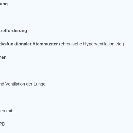
lung
retförderung
dysfunktionaler Atemmuster
(chronische Hyperventilation etc.)
nen
d Ventilation der Lunge
n mit:
OPD