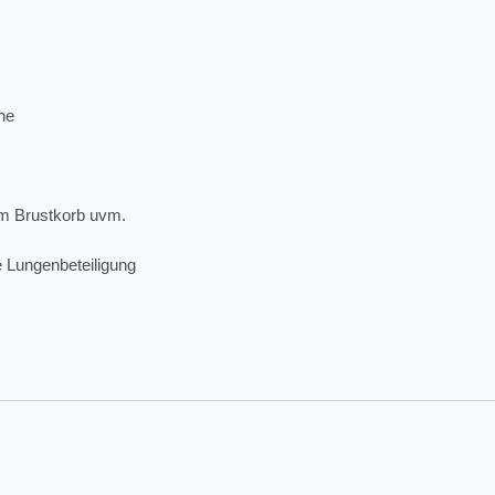
he
am Brustkorb uvm.
Lungenbeteiligung